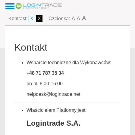
A
A
Kontrast:
X
X
Czcionka:
A
Kontakt
Wsparcie techniczne dla Wykonawców:
+48 71 787 35 34
pn-pt: 8:00-16:00
helpdesk@logintrade.net
Właścicielem Platformy jest:
Logintrade S.A.